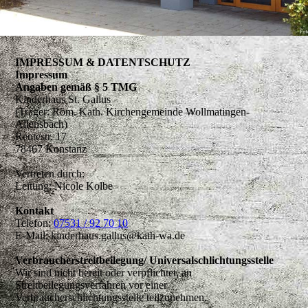
IMPRESSUM & DATENTSCHUTZ
Impressum
Angaben gemäß § 5 TMG
Kinderhaus St. Gallus
(Träger: Röm. Kath. Kirchengemeinde Wollmatingen-
Allensbach)
Reutestr. 17
78467 Konstanz
Vertreten durch:
Leitung: Nicole Kolbe
Kontakt
Telefon:
07531 / 92 70 10
E-Mail: kinderhaus.gallus@kath-wa.de
Verbraucherstreitbeilegung/ Universalschlichtungsstelle
Wir sind nicht bereit oder verpflichtet, an
Streitbeilegungsverfahren vor einer
Verbraucherschlichtungsstelle teilzunehmen.