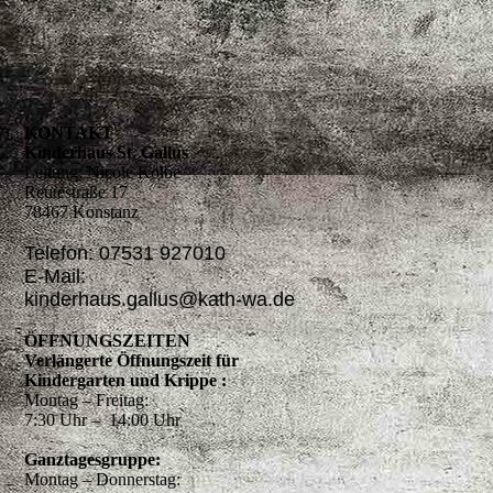
KONTAKT
Kinderhaus St. Gallus
Leitung: Nicole Kolbe
Reutestraße 17
78467 Konstanz
Telefon: 07531 927010
E-Mail:
kinderhaus.gallus@kath-wa.de
ÖFFNUNGSZEITEN
Verlängerte Öffnungszeit für
Kindergarten und Krippe :
Montag – Freitag:
7:30 Uhr – 14:00 Uhr
Ganztagesgruppe:
Montag – Donnerstag: