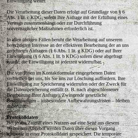
Einwilligung weiter.
Die Verarbeitung dieser Daten erfolgt auf Grundlage von § 6
Abs. 1 lit. c KDG, sofern Ihre Anfrage mit der Erfüllung eines
Vertrags zusammenhängt oder zur Durchführung
vorvertraglicher Maßnahmen erforderlich ist.
In allen übrigen Fällen beruht die Verarbeitung auf unserem
berechtigten Interesse an der effektiven Bearbeitung der an uns
gerichteten Anfragen (§ 6 Abs. 1 lit. g KDG) oder auf Ihrer
Einwilligung (§ 6 Abs. 1 lit. b KDG) sofern diese abgefragt
wurde; die Einwilligung ist jederzeit widerrufbar.
Die von Ihnen im Kontaktformular eingegebenen Daten
verbleiben bei uns, bis Sie uns zur Löschung auffordern, Ihre
Einwilligung zur Speicherung widerrufen oder der Zweck für
die Datenspeicherung entfällt (z. B. nach abgeschlossener
Bearbeitung Ihrer Anfrage). Zwingende gesetzliche
Bestimmungen – insbesondere Aufbewahrungsfristen – bleiben
unberührt.
Protokolldaten
Bei jedem Zugriff eines Nutzers auf eine Seite aus diesem
Webseiten-Angebot werden Daten über diesen Vorgang
temporär in einer Protokolldatei gespeichert. Die temporäre