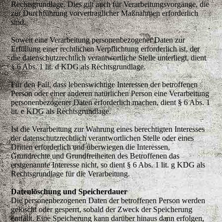
Rechtsgrundlage. Dies gilt auch für Verarbeitungsvorgänge, die
zur Durchführung vorvertraglicher Maßnahmen erforderlich
sind.
Soweit eine Verarbeitung personenbezogener Daten zur
Erfüllung einer rechtlichen Verpflichtung erforderlich ist, der
die datenschutzrechtlich verantwortliche Stelle unterliegt, dient
§ 6 Abs. 1 lit. d KDG als Rechtsgrundlage.
Für den Fall, dass lebenswichtige Interessen der betroffenen
Person oder einer anderen natürlichen Person eine Verarbeitung
personenbezogener Daten erforderlich machen, dient § 6 Abs. 1
lit. e KDG als Rechtsgrundlage.
Ist die Verarbeitung zur Wahrung eines berechtigten Interesses
der datenschutzrechtlich verantwortlichen Stelle oder eines
Dritten erforderlich und überwiegen die Interessen,
Grundrechte und Grundfreiheiten des Betroffenen das
erstgenannte Interesse nicht, so dient § 6 Abs. 1 lit. g KDG als
Rechtsgrundlage für die Verarbeitung.
Datenlöschung und Speicherdauer
Die personenbezogenen Daten der betroffenen Person werden
gelöscht oder gesperrt, sobald der Zweck der Speicherung
entfällt. Eine Speicherung kann darüber hinaus dann erfolgen,