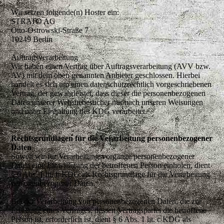
Wir setzen folgende(n) Hoster ein:
STRATO AG
Otto-Ostrowski-Straße 7
10249 Berlin
Auftragsverarbeitung
Wir haben einen Vertrag über Auftragsverarbeitung (AVV bzw.
AV) mit dem oben genannten Anbieter geschlossen. Hierbei
handelt es sich um einen datenschutzrechtlich vorgeschriebenen
Vertrag, der gewährleistet, dass dieser die personenbezogenen
Daten unserer Websitebesucher nur nach unseren Weisungen
und unter Einhaltung des KDG verarbeitet.
Rechtsgrundlagen für die Verarbeitung personenbezogener
Daten
Soweit wir für Verarbeitungsvorgänge personenbezogener
Daten eine Einwilligung der betroffenen Person einholen, dient
§ 6 Abs. 1 lit. b KDG als Rechtsgrundlage für die Verarbeitung
personenbezogener Daten.
Bei der Verarbeitung von personenbezogenen Daten, die zur
Erfüllung eines Vertrages, dessen Vertragspartei die betroffene
Person ist, erforderlich ist, dient § 6 Abs. 1 lit. c KDG als