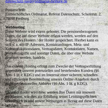
datenschutz-sued@ordinariat-freiburg.de
Postanschrift:
Erzbischöfliches Ordinariat, Referat Datenschutz, Schoferstr. 2,
79098 Freiburg
Webhosting
Diese Website wird extern gehostet. Die personenbezogenen
Daten, die auf dieser Website erfasst werden, werden auf den
Servern des Hosters / der Hoster gespeichert. Hierbei kann es
sich v. a. um IP-Adressen, Kontaktanfragen, Meta- und
Kommunikationsdaten, Vertragsdaten, Kontaktdaten, Namen,
Websitezugriffe und sonstige Daten, die über eine Website
generiert werden, handeln.
Das externe Hosting erfolgt zum Zwecke der Vertragserfüllung
gegenüber unseren potenziellen und bestehenden Kunden (§6
Abs. 1 lit. c KDG) und im Interesse einer sicheren, schnellen
und effizienten Bereitstellung unseres Online-Angebots durch
einen professionellen Anbieter (§6 Abs. 1 lit. g KDG).
Unser(e) Hoster wird bzw. werden Ihre Daten nur insoweit
verarbeiten, wie dies zur Erfüllung seiner Leistungspflichten
erforderlich ist und unsere Weisungen in Bezug auf diese Daten
befolgen.