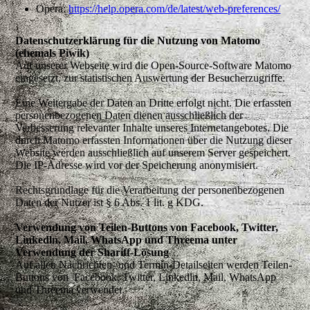
Opera:
https://help.opera.com/de/latest/web-preferences/
Datenschutzerklärung für die Nutzung von Matomo
(ehemals Piwik)
Auf unserer Webseite wird die Open-Source-Software Matomo
eingesetzt, zur statistischen Auswertung der Besucherzugriffe.
Eine Weitergabe der Daten an Dritte erfolgt nicht. Die erfassten
personenbezogenen Daten dienen ausschließlich der
Verbesserung relevanter Inhalte unseres Internetangebotes. Die
durch Matomo erfassten Informationen über die Nutzung dieser
Website werden ausschließlich auf unserem Server gespeichert.
Die IP-Adresse wird vor der Speicherung anonymisiert.
Rechtsgrundlage für die Verarbeitung der personenbezogenen
Daten der Nutzer ist § 6 Abs. 1 lit. g KDG.
Verwendung von Teilen-Buttons von Facebook, Twitter,
Linkedln, Mail, WhatsApp und Threema unter
Verwendung der Shariff-Lösung
Auf allen Nachrichten- und Termin-Detailseiten werden Teilen-
Buttons von Facebook, Twitter, Linkedln, Mail, WhatsApp
und Threema verwendet.