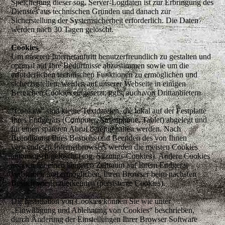
Speicherung dieser sog. Server-Logdaten ist zur Erbringung des
Dienstes aus technischen Gründen und danach zur
Sicherstellung der Systemsicherheit erforderlich. Die Daten
werden nach 30 Tagen gelöscht.
Cookies
Um unseren Internetauftritt benutzerfreundlich zu gestalten und
optimal auf Ihre Bedürfnisse abzustimmen sowie um die
erforderlichen technischen Funktionen zu ermöglichen und
sicherzustellen, werden auf unserer Webseite in einigen
Bereichen Cookies eingesetzt, ggfs. auch von Drittanbietern.
"Cookies" sind kleine Textdateien, die lokal auf der Festplatte
Ihres Endgeräts (Computer, Smartphone, Tablet) abgelegt und
für einen späteren Abruf bereitgehalten werden. Nach
Beendigung Ihres Besuchs und Beenden des von Ihnen
verwendeten Internetbrowsers werden die meisten Cookies
automatisch gelöscht (sog. Sitzungs-Cookies). Andere Cookies
können für einen längeren Zeitraum auf Ihrem Endgerät
verbleiben und ermöglichen, Ihren Browser beim nächsten
Besuch wiederzuerkennen (persistente Cookies).
Die Installation von Cookies können Sie wie unter
„Einwilligung und Ablehnung von Cookies“ beschrieben,
durch Änderung der Einstellungen Ihrer Browser Software