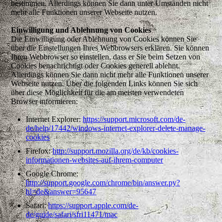
bestimmen. Allerdings können Sie dann unter Umständen nicht
mehr alle Funktionen unserer Webseite nutzen.
Einwilligung und Ablehnung von Cookies
Die Einwilligung oder Ablehnung von Cookies können Sie
über die Einstellungen Ihres Webbrowsers erklären. Sie können
Ihren Webbrowser so einstellen, dass er Sie beim Setzen von
Cookies benachrichtigt oder Cookies generell ablehnt.
Allerdings können Sie dann nicht mehr alle Funktionen unserer
Webseite nutzen. Über die folgenden Links können Sie sich
über diese Möglichkeit für die am meisten verwendeten
Browser informieren:
Internet Explorer:
https://support.microsoft.com/de-
de/help/17442/windows-internet-explorer-delete-manage-
cookies
Firefox:
http://support.mozilla.org/de/kb/cookies-
informationen-websites-auf-ihrem-computer
Google Chrome:
http://support.google.com/chrome/bin/answer.py?
hl=de&answer=95647
Safari:
https://support.apple.com/de-
de/guide/safari/sfri11471/mac