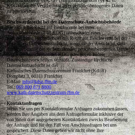
Aufsichtsbehörde bzw. der Datenschutzaufsicht (§§ 42 ff.
KDG) über die Verarbeitung Ihrer personenbezogenen Daten
zu beschweren.
Beschwerderecht bei der Datenschutz-Aufsichtsbehörde
Sie haben das Recht auf Beschwerde bei einer
Aufsichtsbehörde (§ 48 KDG) unbeschadet eines
anderweitigen Rechtsbehelfs das Recht auf Beschwerde bei der
kirchlichen Datenschutzaufsicht, wenn sie der Ansicht ist, dass
die Verarbeitung der sie betreffenden personenbezogenen Daten
gegen die Vorschriften des KDG oder gegen andere
Datenschutzvorschriften verstößt. Zuständige kirchliche
Datenschutzaufsicht ist das
Katholisches Datenschutzzentrum Frankfurt (KdöR)
Domplatz 3, 60311 Frankfurt
E-Mail:
info@kdsz-ffm.de
Tel.:
069 800 871 8800
www.kath-datenschutzzentrum-ffm.de
Kontaktanfragen
Wenn Sie uns per Kontaktformular Anfragen zukommen lassen,
werden Ihre Angaben aus dem Anfrageformular inklusive der
von Ihnen dort angegebenen Kontaktdaten zwecks Bearbeitung
der Anfrage und für den Fall von Anschlussfragen bei uns
gespeichert. Diese Daten geben wir nicht ohne Ihre