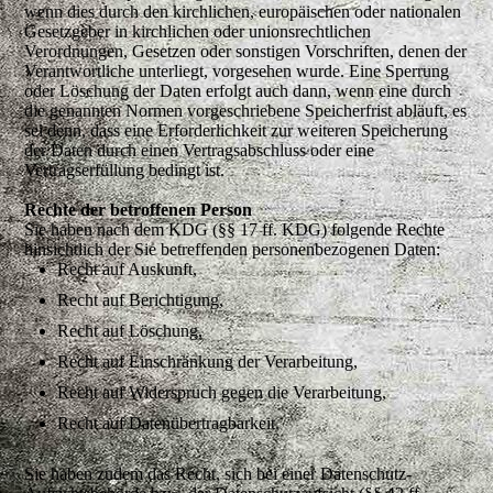
wenn dies durch den kirchlichen, europäischen oder nationalen
Gesetzgeber in kirchlichen oder unionsrechtlichen
Verordnungen, Gesetzen oder sonstigen Vorschriften, denen der
Verantwortliche unterliegt, vorgesehen wurde. Eine Sperrung
oder Löschung der Daten erfolgt auch dann, wenn eine durch
die genannten Normen vorgeschriebene Speicherfrist abläuft, es
sei denn, dass eine Erforderlichkeit zur weiteren Speicherung
der Daten durch einen Vertragsabschluss oder eine
Vertragserfüllung bedingt ist.
Rechte der betroffenen Person
Sie haben nach dem KDG (§§ 17 ff. KDG) folgende Rechte
hinsichtlich der Sie betreffenden personenbezogenen Daten:
Recht auf Auskunft,
Recht auf Berichtigung,
Recht auf Löschung,
Recht auf Einschränkung der Verarbeitung,
Recht auf Widerspruch gegen die Verarbeitung,
Recht auf Datenübertragbarkeit.
Sie haben zudem das Recht, sich bei einer Datenschutz-