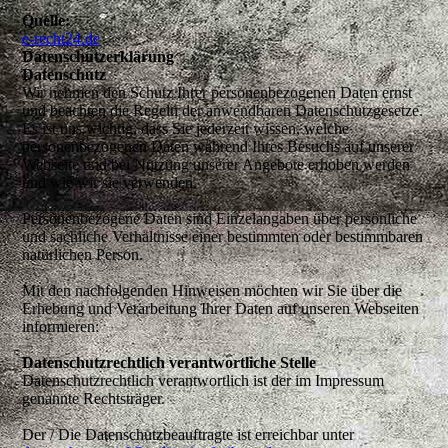
Quelle:
e-recht24.de
Datenschutzerklärung
Datenschutz
Wir nehmen den Schutz Ihrer personenbezogenen Daten ernst
und beachten die Regeln der anwendbaren Datenschutzgesetze.
Es ist uns wichtig, dass Sie jederzeit wissen, welche
personenbezogenen Daten während Ihres Besuchs auf unserer
Webseite und bei Nutzung unserer Angebote erhoben werden
und wie wir sie verwenden.
Personenbezogene Daten sind Einzelangaben über persönliche
und sachliche Verhältnisse einer bestimmten oder bestimmbaren
natürlichen Person.
Mit den nachfolgenden Hinweisen möchten wir Sie über die
Erhebung und Verarbeitung Ihrer Daten auf unseren Webseiten
informieren:
Datenschutzrechtlich verantwortliche Stelle
Datenschutzrechtlich verantwortlich ist der im Impressum
genannte Rechtsträger.
Der / Die Datenschutzbeauftragte ist erreichbar unter