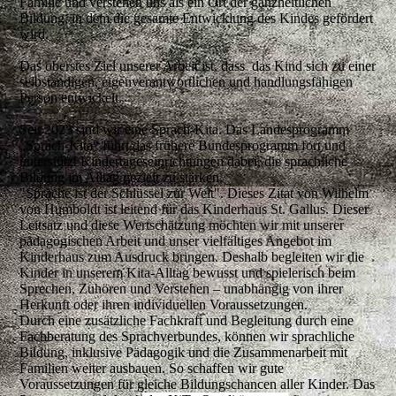
Familie und verstehen uns als ein Ort der ganzheitlichen
Bildung, in dem die gesamte Entwicklung des Kindes gefördert
wird.
Das oberstes Ziel unserer Arbeit ist, dass das Kind sich zu einer
selbständigen, eigenverantwortlichen und handlungsfähigen
Person entwickelt.
Seit 2023 sind wir eine Sprach-Kita. Das Landesprogramm
„Sprach-Kita“ führt das frühere Bundesprogramm fort und
unterstützt Kindertageseinrichtungen dabei, die sprachliche
Bildung im Alltag gezielt zu stärken.
"Sprache ist der Schlüssel zur Welt". Dieses Zitat von Wilhelm
von Humboldt ist leitend für das Kinderhaus St. Gallus. Dieser
Leitsatz und diese Wertschätzung möchten wir mit unserer
pädagogischen Arbeit und unser vielfältiges Angebot im
Kinderhaus zum Ausdruck bringen. Deshalb begleiten wir die
Kinder in unserem Kita-Alltag bewusst und spielerisch beim
Sprechen, Zuhören und Verstehen – unabhängig von ihrer
Herkunft oder ihren individuellen Voraussetzungen.
Durch eine zusätzliche Fachkraft und Begleitung durch eine
Fachberatung des Sprachverbundes, können wir sprachliche
Bildung, inklusive Pädagogik und die Zusammenarbeit mit
Familien weiter ausbauen. So schaffen wir gute
Voraussetzungen für gleiche Bildungschancen aller Kinder. Das