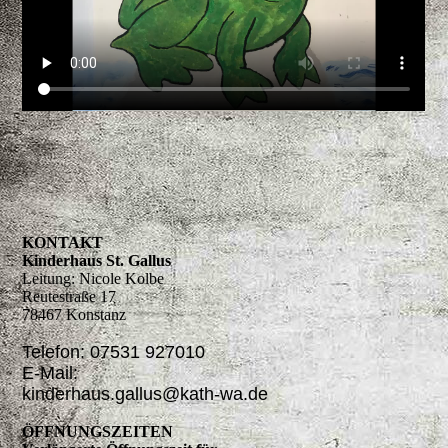
KONTAKT
Kinderhaus St. Gallus
Leitung: Nicole Kolbe
Reutestraße 17
78467 Konstanz
Telefon: 07531 927010
E-Mail:
kinderhaus.gallus@kath-wa.de
ÖFFNUNGSZEITEN