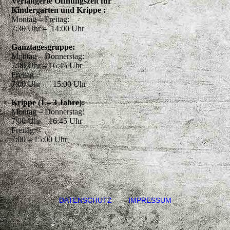
Verlängerte Öffnungszeit für
Kindergarten und Krippe :
Montag – Freitag:
7:30 Uhr – 14:00 Uhr
Ganztagesgruppe:
Montag – Donnerstag:
7:00 Uhr – 16:45 Uhr
Freitag:
7:00 Uhr – 15:00 Uhr
Krippe (1 – 3 Jahre):
Montag – Donnerstag:
7:00 Uhr – 16:45 Uhr
Freitag:
7:00 – 15:00 Uhr
DATENSCHUTZ
IMPRESSUM