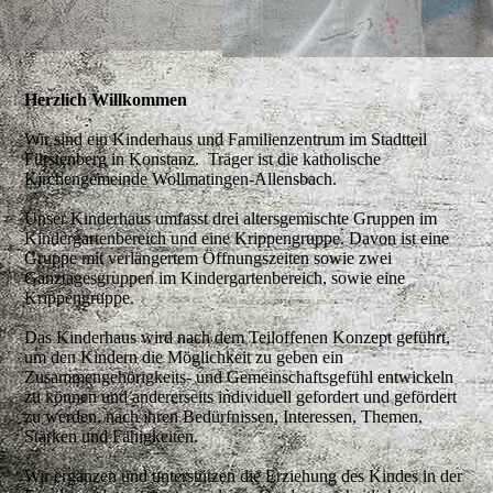
Herzlich Willkommen
Wir sind ein Kinderhaus und Familienzentrum im Stadtteil
Fürstenberg in Konstanz. Träger ist die katholische
Kirchengemeinde Wollmatingen-Allensbach.
Unser Kinderhaus umfasst drei altersgemischte Gruppen im
Kindergartenbereich und eine Krippengruppe. Davon ist eine
Gruppe mit verlängertem Öffnungszeiten sowie zwei
Ganztagesgruppen im Kindergartenbereich, sowie eine
Krippengruppe.
Das Kinderhaus wird nach dem Teiloffenen Konzept geführt,
um den Kindern die Möglichkeit zu geben ein
Zusammengehörigkeits- und Gemeinschaftsgefühl entwickeln
zu können und andererseits individuell gefordert und gefördert
zu werden, nach ihren Bedürfnissen, Interessen, Themen,
Stärken und Fähigkeiten.
Wir ergänzen und unterstützen die Erziehung des Kindes in der